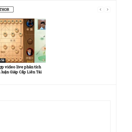
THOR
 Sẻ
p video live phân tích
 luận Giáp Cấp Liên Tái