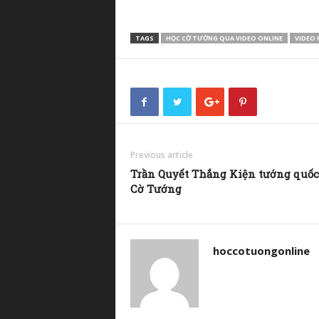
TAGS
HỌC CỜ TƯỚNG QUA VIDEO ONLINE
VIDEO 
Previous article
Trần Quyết Thắng Kiện tướng quốc
Cờ Tướng
hoccotuongonline