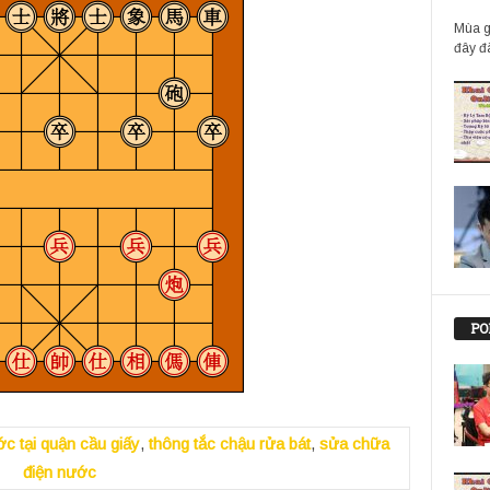
Mùa g
đây đã
PO
c tại quận cầu giấy
,
thông tắc chậu rửa bát
,
sửa chữa
điện nước