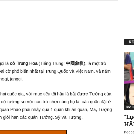
RE
gọi là
cờ Trung Hoa
(Tiếng Trung:
中國象棋
), là một trò
loại cờ phổ biến nhất tại Trung Quốc và Việt Nam, và nằm
ogi, janggi.
ai quốc gia, với mục tiêu tối hậu là bắt được Tướng của
cờ tướng so với các trò chơi cùng họ là: các quân đặt ở
Góc D
 quân Pháo phải nhảy qua 1 quân khi ăn quân, Mã, Tượng
“Lụ
ằm giới hạn các quân Tướng, Sỹ và Tượng.
HÂM
hocco