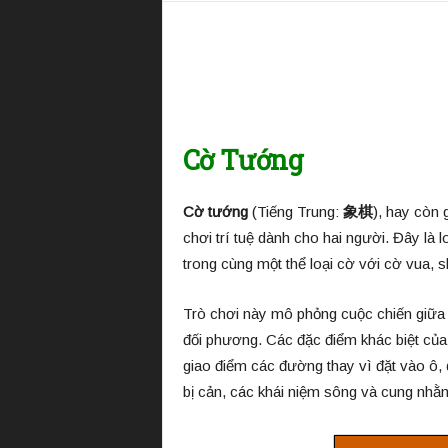
i
ệ
n
T
ư
ớ
n
Cờ Tướng
g
Q
u
Cờ tướng
(Tiếng Trung:
象棋
), hay còn 
ố
chơi trí tuệ dành cho hai người. Đây là 
c
G
trong cùng một thể loại cờ với cờ vua, sh
i
a
Trò chơi này mô phỏng cuộc chiến giữa h
đối phương. Các đặc điểm khác biệt của 
giao điểm các đường thay vì đặt vào ô,
bị cản, các khái niệm sông và cung nh