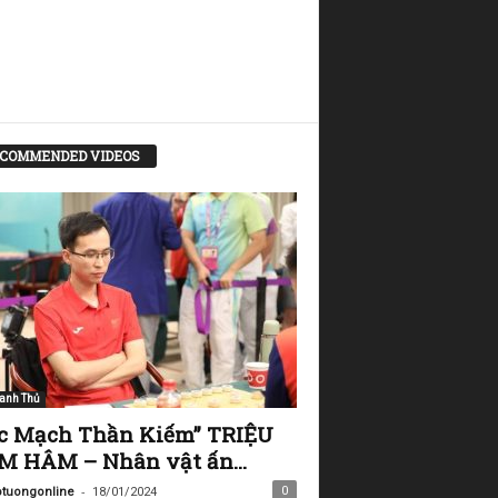
COMMENDED VIDEOS
anh Thủ
c Mạch Thần Kiếm” TRIỆU
 HÂM – Nhân vật ấn...
-
0
tuongonline
18/01/2024