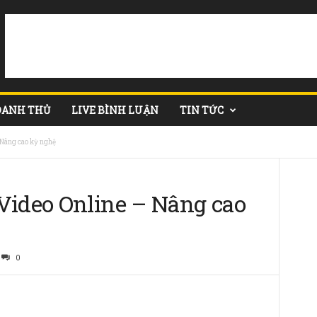
DANH THỦ
LIVE BÌNH LUẬN
TIN TỨC
 Nâng cao kỳ nghệ
Video Online – Nâng cao
0