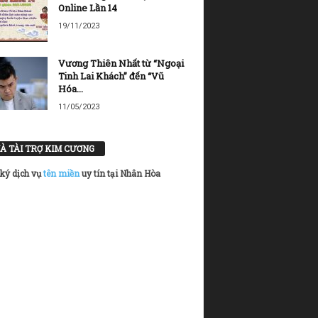
Online Lần 14
19/11/2023
Vương Thiên Nhất từ “Ngoại
Tinh Lai Khách” đến “Vũ
Hóa...
11/05/2023
À TÀI TRỢ KIM CƯƠNG
ký dịch vụ
tên miền
uy tín tại Nhân Hòa