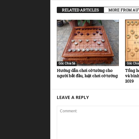
RELATED ARTICLES
MORE FROM AU
Góc Chia Sẻ
Góc Chia
Hướng dẫn chơi cờ tường cho
Tổng hợ
người bắt đầu, luật chơi cờ tướng
và bình
2019
LEAVE A REPLY