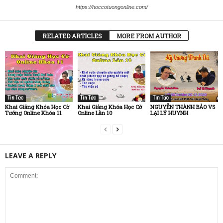
https://hoccotuongonline.com/
RELATED ARTICLES
MORE FROM AUTHOR
Tin Tức
Tin Tức
Tin Tức
Khai Giảng Khóa Học Cờ
Khai Giảng Khóa Học Cờ
NGUYỄN THÀNH BẢO VS
Tướng Online Khóa 11
Online Lần 10
LẠI LÝ HUYNH
LEAVE A REPLY