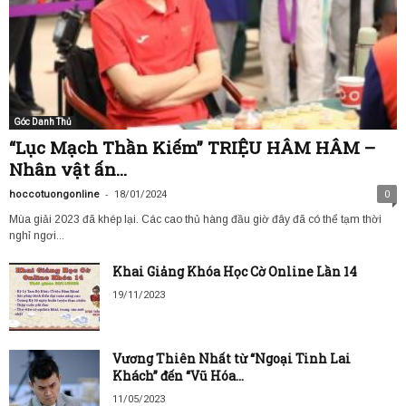
Góc Danh Thủ
“Lục Mạch Thần Kiếm” TRIỆU HÂM HÂM –
Nhân vật ấn...
-
hoccotuongonline
18/01/2024
0
Mùa giải 2023 đã khép lại. Các cao thủ hàng đầu giờ đây đã có thể tạm thời
nghỉ ngơi...
Khai Giảng Khóa Học Cờ Online Lần 14
19/11/2023
Vương Thiên Nhất từ “Ngoại Tinh Lai
Khách” đến “Vũ Hóa...
11/05/2023