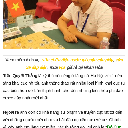
Xem thêm dịch vụ
:
sửa chữa điện nước tại quận cầu giấy
,
sửa
xe đạp điện
,
mua
vps
giá rẻ tại Nhân Hòa
Trần Quyết Thắng
là kỳ thủ nổi tiếng ở làng cờ Hà Nội với 1 nền
tảng khai cục rất tốt, anh thộng thạo rất nhiều loại hình khai cục từ
các biến hóa cơ bản thịnh hành cho đến những biến hóa phi đao
được cập nhất mới nhất.
Ngoài ra anh còn có khả năng sư phạm và truyền đạt rất tốt đến
với những người mới chơi và bắt đầu nghiên cứu về cờ. Chính
vì vậy anh em làng cờ miền Bắc thường gọi vui anh là “
Bố Cục