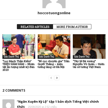
hoccotuongonline
RELATED ARTICLES
MORE FROM AUTHOR
Góc Danh Thủ
Góc Danh Thủ
Góc Danh Thủ
“Lục Mạch Thần Kiếm”
“Bố cục chuyên gia” Trần
“Tây Sở Bá vương”
TRIỆU HÂM HÂM – Nhân
Quyết Thắng – kiện
Nguyễn Vũ Quân – thiên
vật ấn tượng nhất kỳ đàn
tướng làng cờ Hà Nội
tài cờ tướng Việt Nam
2023
2 COMMENTS
“Ngân Xuyên Kỳ Lộ” tập 1 bản dịch Tiếng Việt chính
thức
25/08/2020 at 2:52 chiều