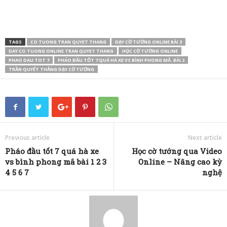
TAGS
CO TUONG TRAN QUYET THANG
DẠY CỜ TƯỚNG ONLINE BÀI 3
DAY CO TUONG ONLINE TRAN QUYET THANG
HỌC CỜ TƯỚNG ONLINE
PHAO DAU TOT 7
PHÁO ĐẦU TỐT 7 QUÁ HÀ XE VS BÌNH PHONG MÃ. BÀI 2
TRẦN QUYẾT THẮNG DẠY CỜ TƯỚNG
Previous article
Next article
Pháo đầu tốt 7 quá hà xe
Học cờ tướng qua Video
vs bình phong mã bài 1 2 3
Online – Nâng cao kỳ
4 5 6 7
nghệ