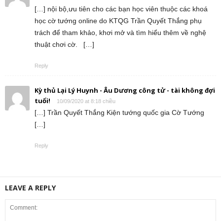
[…] nội bộ,ưu tiên cho các bạn học viên thuộc các khoá
học cờ tướng online do KTQG Trần Quyết Thắng phụ
trách để tham khảo, khơi mở và tìm hiểu thêm về nghệ
thuật chơi cờ. […]
Reply
Kỳ thủ Lại Lý Huynh - Âu Dương công tử - tài không đợi
tuổi!
10/09/2020 at 8:18 chiều
[…] Trần Quyết Thắng Kiện tướng quốc gia Cờ Tướng
[…]
Reply
LEAVE A REPLY