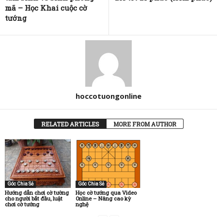
mã – Học Khai cuộc cờ
tướng
hoccotuongonline
RELATED ARTICLES
MORE FROM AUTHOR
Góc Chia Sẻ
Góc Chia Sẻ
Hướng dẫn chơi cờ tường
Học cờ tướng qua Video
cho người bắt đầu, luật
Online – Nâng cao kỳ
chơi cờ tướng
nghệ