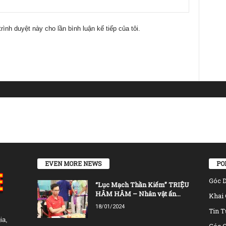
trình duyệt này cho lần bình luận kế tiếp của tôi.
EVEN MORE NEWS
PO
Góc 
“Lục Mạch Thần Kiếm” TRIỆU
HÂM HÂM – Nhân vật ấn...
Khai 
18/01/2024
Tin T
ia,