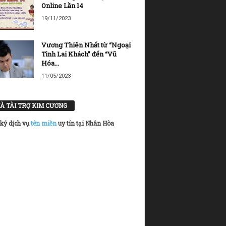
Online Lần 14
19/11/2023
Vương Thiên Nhất từ “Ngoại
Tinh Lai Khách” đến “Vũ
Hóa...
11/05/2023
À TÀI TRỢ KIM CƯƠNG
ký dịch vụ
tên miền
uy tín tại Nhân Hòa