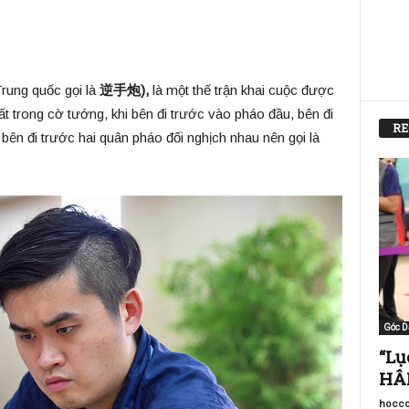
rung quốc gọi là
逆手炮),
là một thế trận khai cuộc được
t trong cờ tướng, khi bên đi trước vào pháo đầu, bên đi
RE
ên đi trước hai quân pháo đối nghịch nhau nên gọi là
Góc D
“Lụ
HÂM
hocco