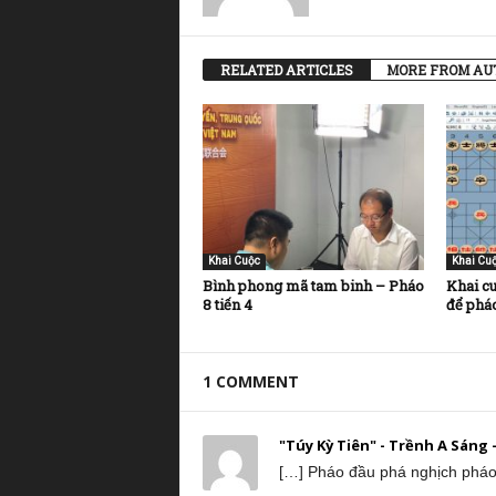
RELATED ARTICLES
MORE FROM AU
Khai Cuộc
Khai Cu
Bình phong mã tam binh – Pháo
Khai cu
8 tiến 4
để pháo
1 COMMENT
"Túy Kỳ Tiên" - Trềnh A Sáng
[…] Pháo đầu phá nghịch phá