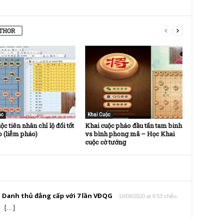
THOR
ộc
Khai Cuộc
ộc tiên nhân chỉ lộ đối tốt
Khai cuộc pháo đầu tấn tam binh
 (liễm pháo)
vs bình phong mã – Học Khai
cuộc cờ tướng
 - Danh thủ đẳng cấp với 7 lần VĐQG
10/09/2020 at 9:53 chiều
o […]