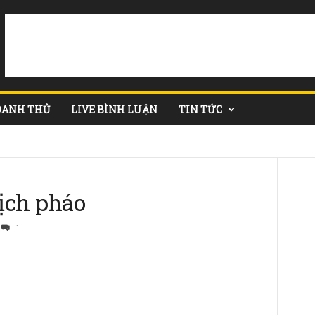
DANH THỦ
LIVE BÌNH LUẬN
TIN TỨC
ịch pháo
1