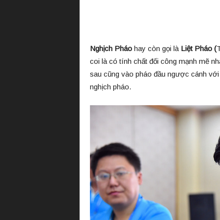
i
ệ
n
T
ư
Nghịch Pháo
hay còn gọi là
Liệt Pháo (
T
ớ
coi là có tính chất đối công mạnh mẽ nhấ
n
sau cũng vào pháo đầu ngược cánh với b
g
nghịch pháo.
Q
u
ố
c
G
i
a