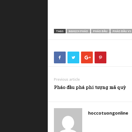
TAGS
NGHỊCH PHÁO
PHÁO ĐẦU
PHÁO ĐẦU VS
Previous article
Pháo đầu phá phi tượng mã quỳ
hoccotuongonline