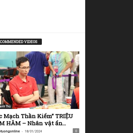
COMMENDED VIDEOS
anh Thủ
c Mạch Thần Kiếm” TRIỆU
 HÂM – Nhân vật ấn...
-
0
tuongonline
18/01/2024