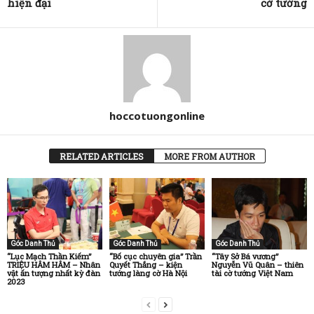
hiện đại
cờ tướng
hoccotuongonline
RELATED ARTICLES
MORE FROM AUTHOR
Góc Danh Thủ
Góc Danh Thủ
Góc Danh Thủ
“Lục Mạch Thần Kiếm”
“Bố cục chuyên gia” Trần
“Tây Sở Bá vương”
TRIỆU HÂM HÂM – Nhân
Quyết Thắng – kiện
Nguyễn Vũ Quân – thiên
vật ấn tượng nhất kỳ đàn
tướng làng cờ Hà Nội
tài cờ tướng Việt Nam
2023