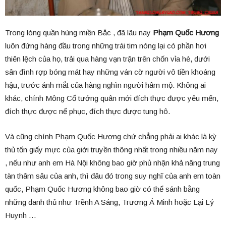
Trong lòng quần hùng miền Bắc , đã lâu nay
Phạm Quốc Hương
luôn đứng hàng đầu trong những trái tim nóng lại có phần hơi
thiên lệch của họ, trải qua hàng vạn trận trên chốn vỉa hè, dưới
sân đình rợp bóng mát hay những ván cờ người vô tiền khoáng
hậu, trước ánh mắt của hàng nghìn người hâm mộ. Không ai
khác, chính Mông Cổ tướng quân mới đích thực được yêu mến,
đích thực được nể phục, đích thực được tung hô.
Và cũng chính Phạm Quốc Hương chứ chẳng phải ai khác là kỳ
thủ tốn giấy mực của giới truyền thông nhất trong nhiều năm nay
, nếu như anh em Hà Nội không bao giờ phủ nhận khả năng trung
tàn thâm sâu của anh, thì đâu đó trong suy nghĩ của anh em toàn
quốc, Phạm Quốc Hương không bao giờ có thể sánh bằng
những danh thủ như Trềnh A Sáng, Trương Á Minh hoặc Lại Lý
Huynh …