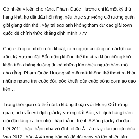
Có nhiều ý kiến cho rằng, Phạm Quốc Hương chỉ là một kỳ thủ
hạng khá, họ đặt dấu hỏi rằng, nếu thực sự Mông Cổ tướng quân
giỏi giang đến thế , vậy tại sao anh không tham dự các giải toàn
quốc để chính thức khẳng định mình ???
Cuộc sống có nhiều góc khuất, con người ai cũng có cái tốt cái
xấu, kỳ vương đất Bắc cũng không thể thoát ra khỏi những khó
khăn trên chặng đường đi, có những lúc nhiều người hâm mộ
cho rằng, Phạm Quốc Hương sẽ mãi mãi không thể thoát ra khỏi
những ngang trái cuộc đời, góc khuất của cuộc sống cơm áo gạo
tiền…
Trong thời gian có thể nói là không thuận với Mông Cổ tướng
quân, anh vẫn vô địch giải kỳ vương đất Bắc, vô địch hàng trăm
giải đấu làng xã lớn nhỏ , hậu thắng Trềnh A Sáng tại kỳ đài đặc
biệt 2011 , hậu thắng nhà vô địch châu Á Lâm tay dài tại giải chùa
Vua 2012 , hòa 4-4 trong trận cờ độ dài ngày và tốn nhiều tâm