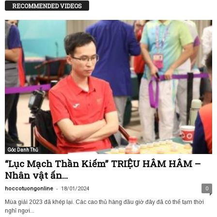
RECOMMENDED VIDEOS
Góc Danh Thủ
“Lục Mạch Thần Kiếm” TRIỆU HÂM HÂM –
Nhân vật ấn...
-
hoccotuongonline
18/01/2024
0
Mùa giải 2023 đã khép lại. Các cao thủ hàng đầu giờ đây đã có thể tạm thời
nghỉ ngơi...