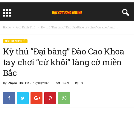
Home
Góc Danh Thủ
Kỳ thủ “Đại bàng” Đào Cao Khoa tay chơi “cừ khôi” làng...
GÓC DANH THỦ
Kỳ thủ “Đại bàng” Đào Cao Khoa
tay chơi “cừ khôi” làng cờ miền
Bắc
By
Phạm Thu Hà
-
12/09/2020
3969
0