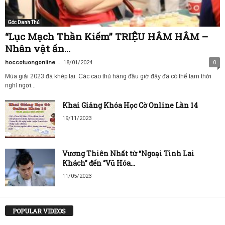
Góc Danh Thủ
“Lục Mạch Thần Kiếm” TRIỆU HÂM HÂM –
Nhân vật ấn...
-
hoccotuongonline
18/01/2024
0
Mùa giải 2023 đã khép lại. Các cao thủ hàng đầu giờ đây đã có thể tạm thời
nghỉ ngơi...
Khai Giảng Khóa Học Cờ Online Lần 14
19/11/2023
Vương Thiên Nhất từ “Ngoại Tinh Lai
Khách” đến “Vũ Hóa...
11/05/2023
POPULAR VIDEOS