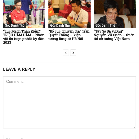
Góc Danh Thủ
Góc Danh Thủ
Góc Danh Thủ
“Lục Mạch Thần Kiếm”
“Bố cục chuyên gia” Trần
“Tây Sở Bá vương”
TRIỆU HÂM HÂM – Nhân
Quyết Thắng – kiện
Nguyễn Vũ Quân – thiên
vật ấn tượng nhất kỳ đàn
tướng làng cờ Hà Nội
tài cờ tướng Việt Nam
2023
LEAVE A REPLY