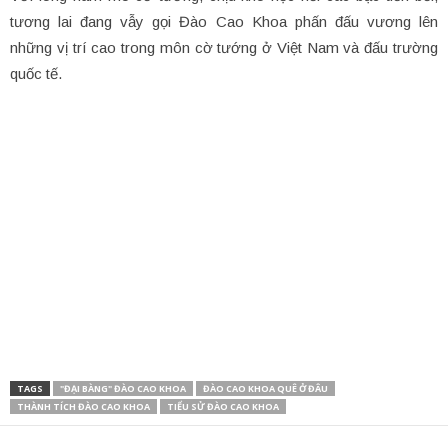
tương lai đang vẫy gọi Đào Cao Khoa phấn đấu vương lên
những vị trí cao trong môn cờ tướng ở Việt Nam và đấu trường
quốc tế.
TAGS
"ĐẠI BÀNG" ĐÀO CAO KHOA
ĐÀO CAO KHOA QUÊ Ở ĐÂU
THÀNH TÍCH ĐÀO CAO KHOA
TIỂU SỬ ĐÀO CAO KHOA