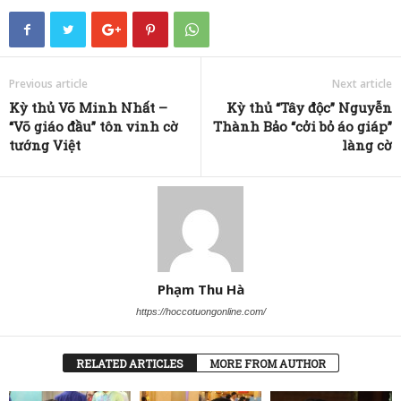
Previous article
Next article
Kỳ thủ Võ Minh Nhất –
Kỳ thủ “Tây độc” Nguyễn
“Võ giáo đầu” tôn vinh cờ
Thành Bảo “cởi bỏ áo giáp”
tướng Việt
làng cờ
Phạm Thu Hà
https://hoccotuongonline.com/
RELATED ARTICLES
MORE FROM AUTHOR