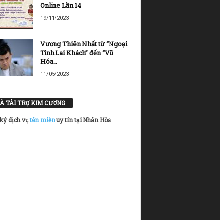
Online Lần 14
19/11/2023
Vương Thiên Nhất từ “Ngoại
Tinh Lai Khách” đến “Vũ
Hóa...
11/05/2023
À TÀI TRỢ KIM CƯƠNG
ký dịch vụ
tên miền
uy tín tại Nhân Hòa