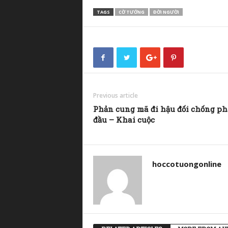
TAGS
CỜ TƯỚNG
ĐỜI NGƯỜI
Previous article
Phản cung mã đi hậu đối chống ph
đầu – Khai cuộc
hoccotuongonline