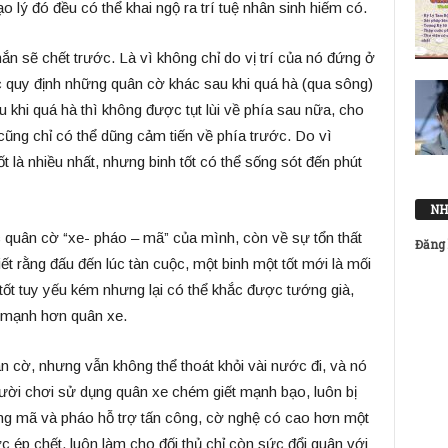
 lý đó đều có thể khai ngộ ra trí tuệ nhân sinh hiếm có.
hắn sẽ chết trước. Là vì không chỉ do vị trí của nó đứng ở
c quy định những quân cờ khác sau khi quá hà (qua sông)
sau khi quá hà thì không được tụt lùi về phía sau nữa, cho
cũng chỉ có thể dũng cảm tiến về phía trước. Do vì
t là nhiều nhất, nhưng binh tốt có thể sống sót đến phút
NH
c quân cờ “xe- pháo – mã” của mình, còn về sự tổn thất
Đăng 
iết rằng đấu đến lúc tàn cuộc, một binh một tốt mới là mối
 tốt tuy yếu kém nhưng lại có thể khắc được tướng già,
n mạnh hơn quân xe.
n cờ, nhưng vẫn không thể thoát khỏi vài nước đi, và nó
ười chơi sử dụng quân xe chém giết mạnh bạo, luôn bị
dụng mã và pháo hỗ trợ tấn công, cờ nghệ có cao hơn một
 ép chết, luôn làm cho đối thủ chỉ còn sức đổi quân với