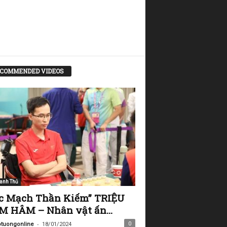
COMMENDED VIDEOS
anh Thủ
c Mạch Thần Kiếm” TRIỆU
 HÂM – Nhân vật ấn...
-
0
tuongonline
18/01/2024