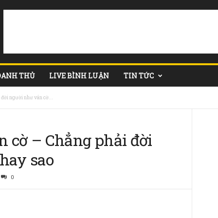
DANH THỦ
LIVE BÌNH LUẬN
TIN TỨC
đời người như ván cờ...
n cờ – Chẳng phải đời
 hay sao
0