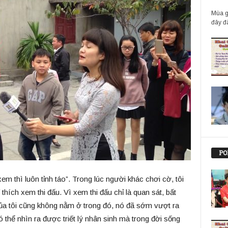
Mùa g
đây đã
PO
m thì luôn tỉnh táo”. Trong lúc người khác chơi cờ, tôi
hích xem thi đấu. Vì xem thi đấu chỉ là quan sát, bất
 của tôi cũng không nằm ở trong đó, nó đã sớm vượt ra
ó thể nhìn ra được triết lý nhân sinh mà trong đời sống