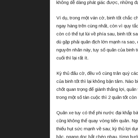
không dễ dàng phát giác được, những đạo
Ví dụ, trong một ván cờ, binh tốt chắc c
ngay hàng trên cùng nhất, còn vì quy tắ
còn có thể tụt lùi về phía sau, binh tốt 
dù gặp phải quân địch lớn mạnh ra sao, 
nguyên nhân này, tuy số quân của binh tố
cuối thì lại rất ít.
Kỳ thủ đấu cờ, đều vô cùng trân quý cá
của binh tốt thì lại không bận tâm. Nào b
chốt quan trọng để giành thắng lợi, quân
trong một số tàn cuộc thì 2 quân tốt cò
Quân xe tuy có thể phi nước đại khắp bà
cũng không thể quay vòng tiến quân. Ng
thiếu hụt sức mạnh về sau; kỳ thủ lợi 
bậc, ngang dọc bắt chéo nhau, từng bước