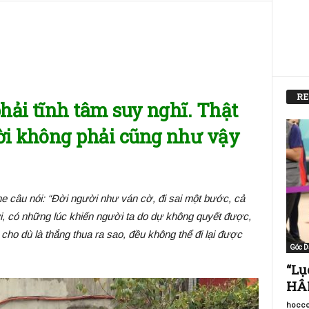
RE
phải tĩnh tâm suy nghĩ. Thật
ười không phải cũng như vậy
e câu nói: “Đời người như ván cờ, đi sai một bước, cả
i, có những lúc khiến người ta do dự không quyết được,
cho dù là thắng thua ra sao, đều không thể đi lại được
Góc D
“Lụ
HÂM
hocco