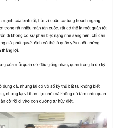
ức mạnh của binh tốt, bởi vì quân cờ tung hoành ngang
i trong rất nhiều màn tàn cuộc, rất có thể là một quân tốt
n dĩ không có sự phân biệt nặng nhẹ sang hèn, chỉ cần
rong giờ phút quyết định có thể là quân yếu nuốt chửng
thắng lợi.
rọng của mỗi quân cờ đều giống nhau, quan trọng là do kỳ
dụng cả, nhưng lại có vô số kỳ thủ bất tài không biết
ng, nhưng lại vì tham lợi nhỏ mà không có tầm nhìn quan
uân cờ rồi đi vào con đường tự hủy diệt.