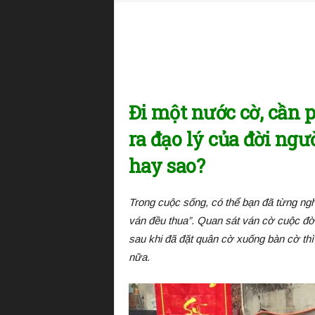
i
ệ
n
T
ư
ớ
n
Đi một nước cờ, cần 
g
Q
ra đạo lý của đời ng
u
ố
hay sao?
c
G
i
Trong cuộc sống, có thể bạn đã từng ngh
a
ván đều thua”. Quan sát ván cờ cuộc đờ
sau khi đã đặt quân cờ xuống bàn cờ thì 
nữa.