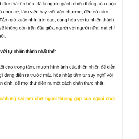
 tâm thái ôn hòa, đã là người giành chiến thắng của cuộc
 là chơi cờ, làm việc hay viết văn chương, đều có cảm
ắm gió xuân nhìn trời cao, dung hòa với tự nhiên thành
 sẽ không còn trận đấu giữa người với người nữa, mà chỉ
ôi.
với tự nhiên thành nhất thể”
tối cao trong tâm, mượn hình ảnh của thiên nhiên để diễn
ì đang diễn ra trước mắt, hòa nhập tâm tư suy nghĩ với
n định, để mọi thứ diễn ra một cách chân thực nhất.
om/nhung-sai-lam-chet-nguoi-thuong-gap-cua-nguoi-choi-