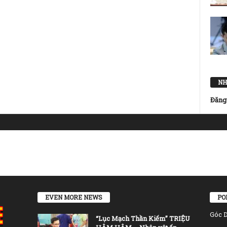
NH
Đăng
EVEN MORE NEWS
PO
Góc 
“Lục Mạch Thần Kiếm” TRIỆU