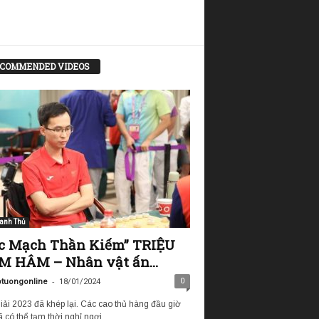
COMMENDED VIDEOS
anh Thủ
c Mạch Thần Kiếm” TRIỆU
 HÂM – Nhân vật ấn...
-
0
tuongonline
18/01/2024
iải 2023 đã khép lại. Các cao thủ hàng đầu giờ
 có thể tạm thời nghỉ ngơi...