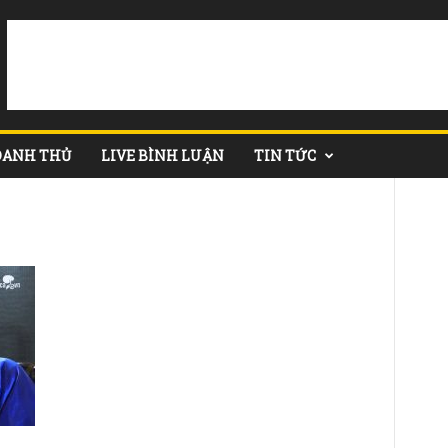
DANH THỦ
LIVE BÌNH LUẬN
TIN TỨC