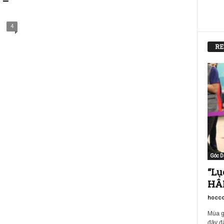
 –
4
RE
Góc D
“Lụ
HÂM
hocco
Mùa g
đây đã