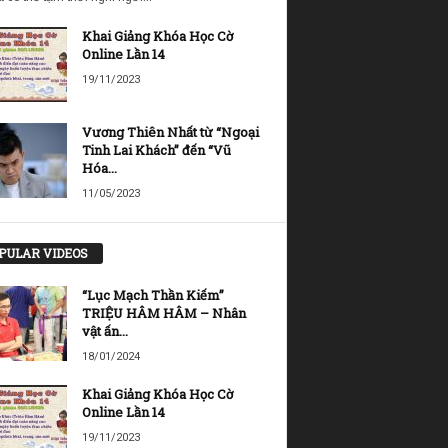
Khai Giảng Khóa Học Cờ
Online Lần 14
19/11/2023
Vương Thiên Nhất từ “Ngoại
Tinh Lai Khách” đến “Vũ
Hóa...
11/05/2023
PULAR VIDEOS
“Lục Mạch Thần Kiếm”
TRIỆU HÂM HÂM – Nhân
vật ấn...
18/01/2024
Khai Giảng Khóa Học Cờ
Online Lần 14
19/11/2023