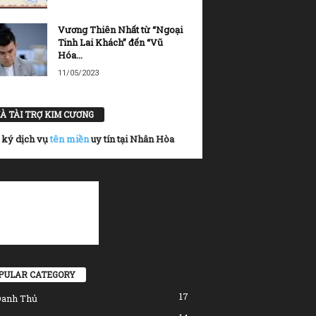
Vương Thiên Nhất từ “Ngoại
Tinh Lai Khách” đến “Vũ
Hóa...
11/05/2023
À TÀI TRỢ KIM CƯƠNG
 ký dịch vụ
tên miền
uy tín tại Nhân Hòa
PULAR CATEGORY
17
Danh Thủ