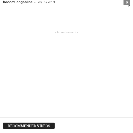
-
hoccotuongonline
23/05/2019
0
- Advertisement -
RECOMMENDED VIDEOS