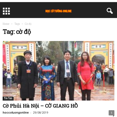
Home
Tags
Cờ độ
Tag: cờ độ
Tin Tức
Cờ Phủi Hà Nội – CỜ GIANG HỒ
-
hoccotuongonline
29/08/2019
1