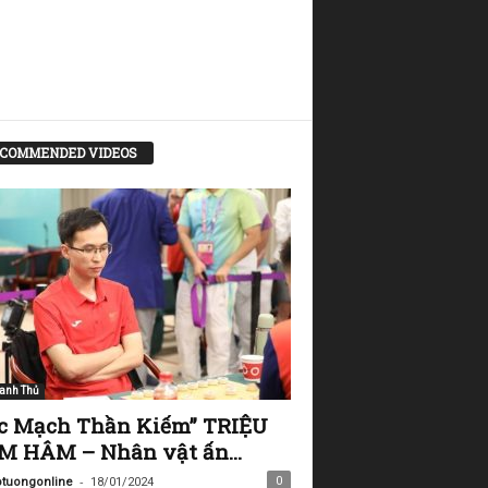
COMMENDED VIDEOS
anh Thủ
c Mạch Thần Kiếm” TRIỆU
 HÂM – Nhân vật ấn...
-
0
tuongonline
18/01/2024