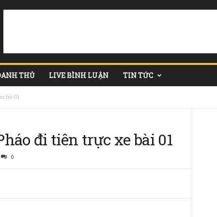
DANH THỦ
LIVE BÌNH LUẬN
TIN TỨC
xe bài 01
áo đi tiên trực xe bài 01
0