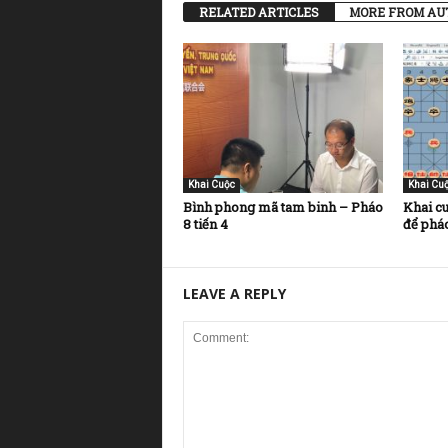
RELATED ARTICLES
MORE FROM AU
Khai Cuộc
Khai Cu
Bình phong mã tam binh – Pháo
Khai cu
8 tiến 4
để pháo
LEAVE A REPLY