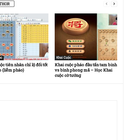
THOR
ộc
Khai Cuộc
ộc tiên nhân chỉ lộ đối tốt
Khai cuộc pháo đầu tấn tam binh
 (liễm pháo)
vs bình phong mã – Học Khai
cuộc cờ tướng