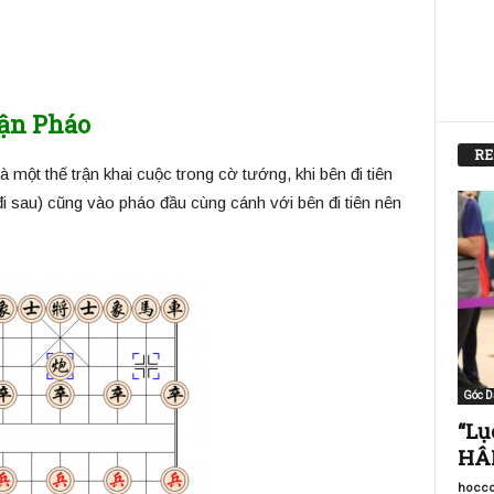
uận Pháo
RE
một thế trận khai cuộc trong cờ tướng, khi bên đi tiên
đi sau) cũng vào pháo đầu cùng cánh với bên đi tiên nên
Góc D
“Lụ
HÂM
hocco