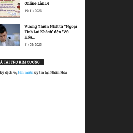
Online Lần 14
19/11/2023
Vương Thiên Nhất từ “Ngoại
Tinh Lai Khách” đến “Vũ
Hóa...
11/05/2023
À TÀI TRỢ KIM CƯƠNG
ký dịch vụ
tên miền
uy tín tại Nhân Hòa