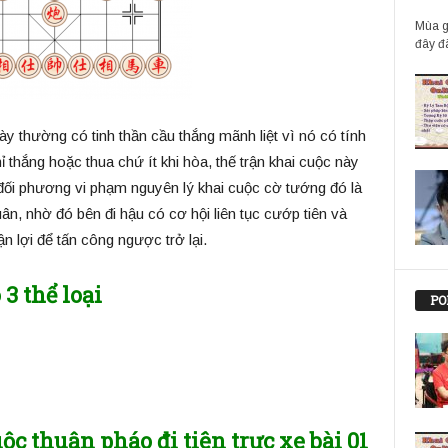
Mùa g
đây đã
 thường có tinh thần cầu thắng mãnh liệt vì nó có tính
 thắng hoặc thua chứ ít khi hòa, thế trận khai cuộc này
 đối phương vi phạm nguyên lý khai cuộc cờ tướng đó là
ân, nhờ đó bên đi hậu có cơ hội liên tục cướp tiên và
n lợi để tấn công ngược trở lại.
3 thể loại
PO
c thuận pháo đi tiên trực xe bài 01