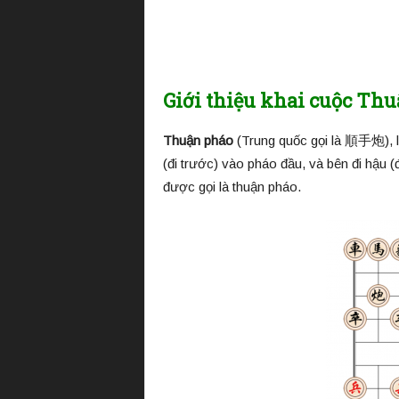
i
ệ
n
T
ư
Giới thiệu khai cuộc Th
ớ
n
Thuận pháo
(Trung quốc gọi là 順手炮), là 
g
Q
(đi trước) vào pháo đầu, và bên đi hậu (
u
được gọi là thuận pháo.
ố
c
G
i
a