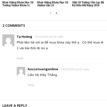
Khai Giảng Khóa Học Cờ
Khai Giảng Khóa Học Cờ
Giải Cờ Tướng Câu Lạc Bộ
Tướng Online Khóa 11
Online Lần 10
Kỳ Hữu Mở Rộng 2021
2 COMMENTS
Tạ Hoàng
01/11/2020 at 6:38 chiều
Phải liên hệ với ai để mua khóa này thế ạ . Có thể mua lẻ
1 vài bài thôi đc ko ạ
Reply
hoccotuongonline
13/11/2020 at 9:21 sáng
Liên hệ thầy Thắng
Reply
LEAVE A REPLY