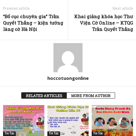
Previous article
Next article
“Bố cục chuyên gia” Trần
Khai giảng khóa học Thư
Quyết Thắng – kiện tướng
Viện Cờ Online – KTQG
làng cờ Hà Nội
Trần Quyết Thắng
hoccotuongonline
RELATED ARTICLES
MORE FROM AUTHOR
Tin Tức
Tin Tức
Tin Tức