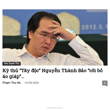
Góc Danh Thủ
Kỳ thủ “Tây độc” Nguyễn Thành Bảo “cởi bỏ
áo giáp”...
-
Phạm Thu Hà
13/09/2020
0
- Advertisement -