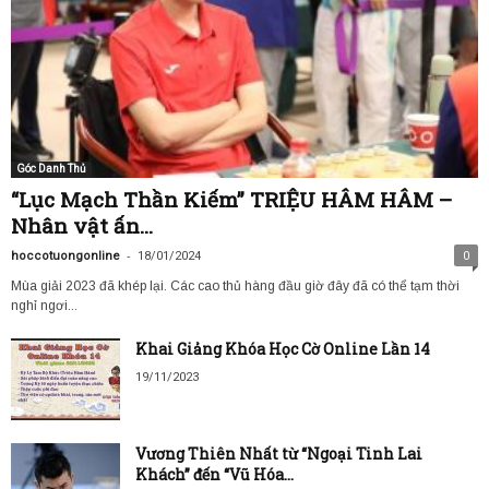
Góc Danh Thủ
“Lục Mạch Thần Kiếm” TRIỆU HÂM HÂM –
Nhân vật ấn...
-
hoccotuongonline
18/01/2024
0
Mùa giải 2023 đã khép lại. Các cao thủ hàng đầu giờ đây đã có thể tạm thời
nghỉ ngơi...
Khai Giảng Khóa Học Cờ Online Lần 14
19/11/2023
Vương Thiên Nhất từ “Ngoại Tinh Lai
Khách” đến “Vũ Hóa...