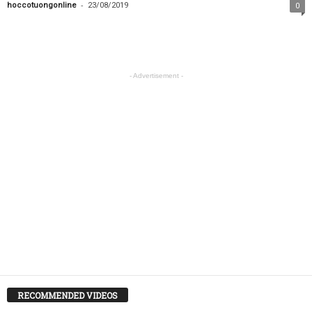
-
hoccotuongonline
23/08/2019
0
- Advertisement -
RECOMMENDED VIDEOS