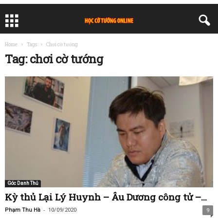
Home
Tags
Chơi cờ tướng
Tag: chơi cờ tướng
Góc Danh Thủ
Kỳ thủ Lại Lý Huynh – Âu Dương công tử –...
-
Phạm Thu Hà
10/09/2020
9