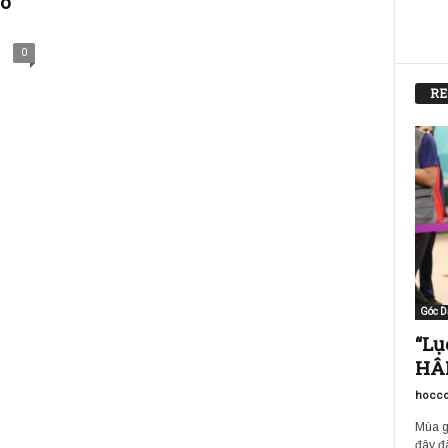
ho
0
RE
Góc D
“Lụ
HÂM
hocco
Mùa g
đây đã