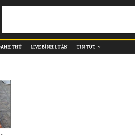
DANH THỦ
LIVE BÌNH LUẬN
TIN TỨC