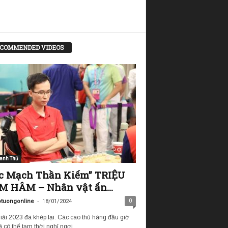
COMMENDED VIDEOS
anh Thủ
c Mạch Thần Kiếm” TRIỆU
 HÂM – Nhân vật ấn...
-
0
tuongonline
18/01/2024
iải 2023 đã khép lại. Các cao thủ hàng đầu giờ
 có thể tạm thời nghỉ ngơi...