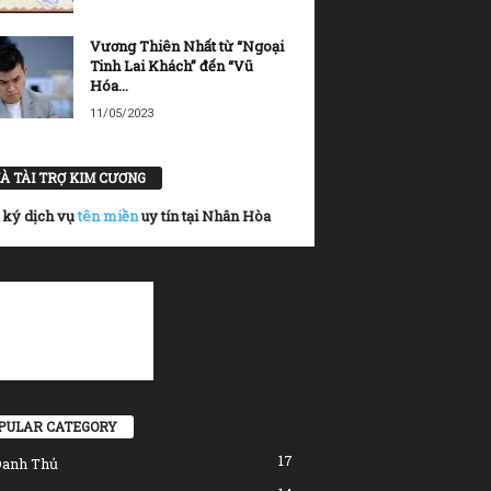
Vương Thiên Nhất từ “Ngoại
Tinh Lai Khách” đến “Vũ
Hóa...
11/05/2023
À TÀI TRỢ KIM CƯƠNG
 ký dịch vụ
tên miền
uy tín tại Nhân Hòa
PULAR CATEGORY
17
Danh Thủ