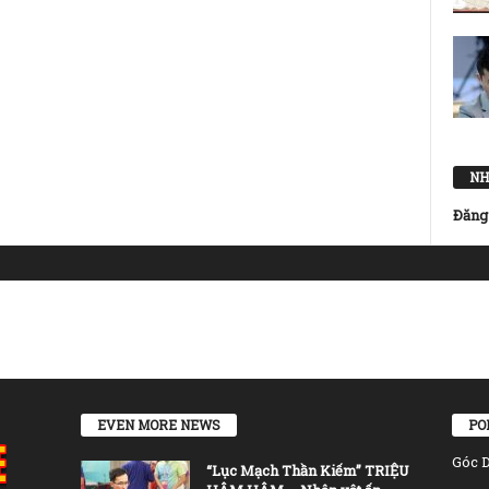
NH
Đăng
EVEN MORE NEWS
PO
Góc 
“Lục Mạch Thần Kiếm” TRIỆU