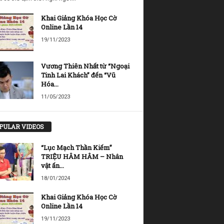
Khai Giảng Khóa Học Cờ
Online Lần 14
19/11/2023
Vương Thiên Nhất từ “Ngoại
Tinh Lai Khách” đến “Vũ
Hóa...
11/05/2023
PULAR VIDEOS
“Lục Mạch Thần Kiếm”
TRIỆU HÂM HÂM – Nhân
vật ấn...
18/01/2024
Khai Giảng Khóa Học Cờ
Online Lần 14
19/11/2023