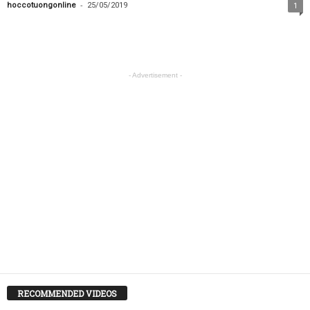
-
hoccotuongonline
25/05/2019
1
- Advertisement -
RECOMMENDED VIDEOS